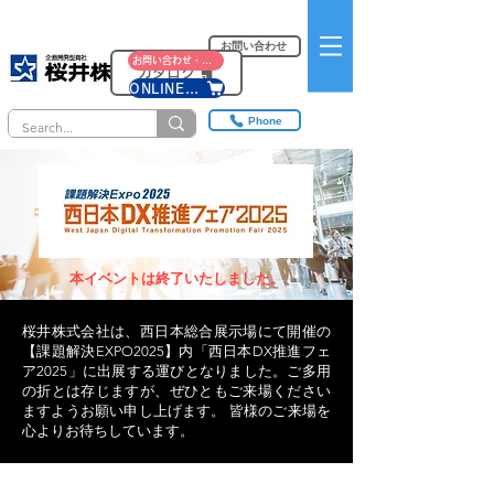
お問い合わせ
お問い合わせ・資料請求
カタログ
ONLINE SHOP
Phone
本イベントは終了いたしました。
桜井株式会社は、西日本総合展示場にて開催の
【課題解決EXPO2025】内「西日本DX推進フェ
ア2025」に出展する運びとなりました。ご多用
の折とは存じますが、ぜひともご来場ください
ますようお願い申し上げます。 皆様のご来場を
心よりお待ちしています。