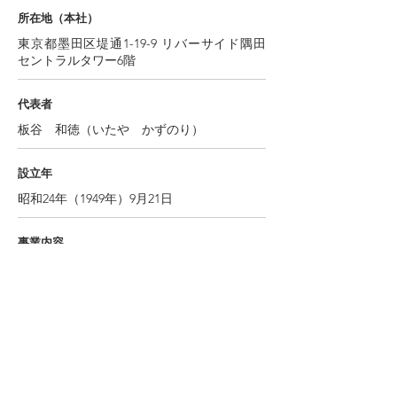
所在地（本社）
東京都墨田区堤通1-19-9 リバーサイド隅田
セントラルタワー6階
代表者
板谷 和徳（いたや かずのり）
設立年
昭和24年（1949年）9月21日
事業内容
看板用粘着フィルム・建装材料ならびに看板
機材の販売
クリーンルーム用機能紙・工業材料ならびに
工業用副資材の開発と販売
設計・製図・測量に関連する機材の開発と販
売
複写・印刷に関連する機材の開発と販売
文具・事務用品・事務用機器の開発と販売