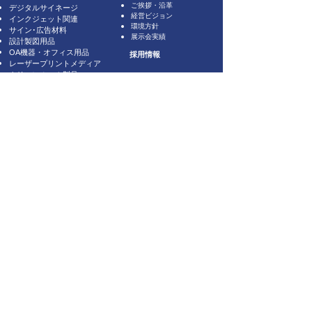
ご挨拶・沿革
デジタルサイネージ
経営ビジョン
インクジェット関連
環境方針
サイン･広告材料
展示会実績
設計製図用品
OA機器・オフィス用品
採用情報
レーザープリントメディア
クリーンルーム製品
業務改善・環境配慮製品
ブランドサイト
お問い合わせ・資料請求
​​トピックス
​カタログ
取り扱いメーカー
導入事例
関連会社
日本製紙グループ
リンテック株式会社
株式会社スター商事