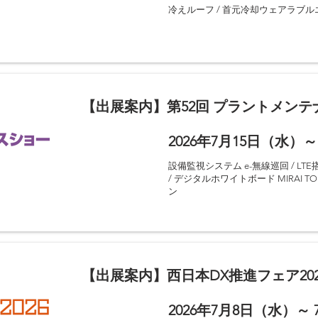
出展製品
冷えルーフ / 首元冷却ウェアラブ
【出展案内】第52回 プラントメン
2026年7月15日（水）～
開催期間
出展製品
設備監視システム e-無線巡回 / LTE搭
/ デジタルホワイトボード MIRAI T
ン
【出展案内】西日本DX推進フェア202
2026年7月8日（水）～
開催期間