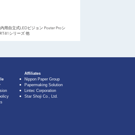
用自立式LEDビジョン Poster Proシ
T-81シリーズ 他
​Affiliates
le
Nippon Paper Group
y
Papermaking Solution
sion
Lintec Corporation
olicy
Star Shoji Co., Ltd.
ts