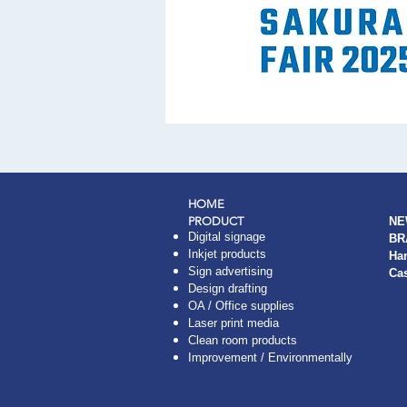
HOME
PRODUCT
NE
Digital signage
BR
Inkjet products
Ha
Sign advertising
Ca
Design drafting
OA / Office supplies
Laser print media
Clean room products
Improvement / Environmentally