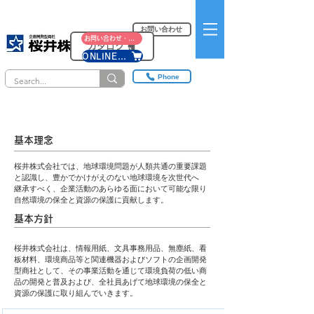
お問い合わせ
お問い合わせ・資料請求
カタログ
ONLINE SHOP
Phone
環境方針
基本理念
桜井株式会社では、地球環境問題が人類共通の重要課題
と認識し、豊かでかけがえのない地球環境を次世代へ
継承すべく、企業活動のあらゆる面において可能な限り
自然環境の保全と資源の保護に貢献します。
基本方針
桜井株式会社は、情報用紙、文具事務用品、無塵紙、看
板材料、環境商品等と関連機器およびソフトの企画開発
型商社として、その事業活動を通じて環境負荷の低い商
品の開発と普及および、全社員あげて地球環境の保全と
資源の保護に取り組んでいきます。