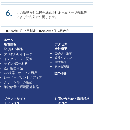
6.
この環境方針は桜井株式会社ホームページ掲載等
により社内外に公開します。
■2002年7月15日制定 ■2023年7月13日改定
ホーム
新着情報
アクセス
取り扱い製品
会社概要
ご挨拶・沿革
デジタルサイネージ
経営ビジョン
インクジェット関連
環境方針
サイン･広告材料
展示会実績
設計製図用品
OA機器・オフィス用品
採用情報
レーザープリントメディア
クリーンルーム製品
業務改善・環境配慮製品
ブランドサイト
お問い合わせ・資料請求
​​トピックス
​カタログ
取り扱いメーカー
導入事例
関連会社