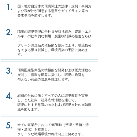
1.
国・地方自治体の環境関連の法律・規制・条例お
よび我が社が同意する憲章やガイドライン等の
要求事項を順守します。
2.
職場の環境管理に全社員が取り組み、資源・エネ
ルギーの効率的な利用、廃棄物削減の推進ならび
に
グリーン調達品の積極的な使用により、環境負荷
をできる限り低減し、環境汚染の予防に努めま
す。
3.
環境配慮型商品の積極的な開発および販売活動を
展開し、情報を顧客に提供し、環境に負荷を
与えない商品の普及を推進します。
4.
組織のために働くすべての人に環境教育を実施
し、また社内・社外広報活動を通じて、
環境に対する意識の向上および環境方針の周知徹
底を図ります。
5.
全ての事業所において4S運動（整理・整頓・清
掃・清潔）を推進し、
クリーンな職場環境の
維持向上に努めます。