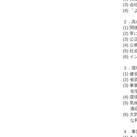
(3)
(4)
２．高
(1)
(2)
(3)
(4)
(5)
(6)
３．環
(1)
(2)
(3)
化学物
(4)
(5)
適応策
(6)
な利用
４．事