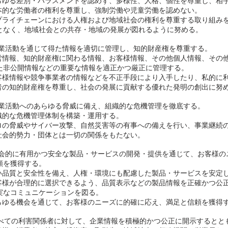
 あらゆる差別・ハラスメントを認めず、多様性、人格、個性を尊重し、相
 基本的な労働者の権利を尊重し、強制労働や児童労働を認めない。
 サプライチェーンにおける人権および地域社会の権利を尊重する取り組み
く、地域社会との共存・地域の発展が図れるように努める。
業活動を通じて得た情報を適切に管理し、知的財産権を尊重する。
 経営情報、知的財産権に関わる情報、お客様情報、その他個人情報、その
公開情報などの重要な情報を適正かつ厳正に管理する。
 お客様情報や競争事業者の情報などを不正手段により入手したり、私的に
 他者の知的財産権を尊重し、社会の発展に貢献する優れた発明の創出に努
業活動へのあらゆる脅威に備え、組織的な危機管理を徹底する。
 組織的な危機管理体制を構築・運用する。
 テロの脅威やサイバー攻撃、自然災害等の有事への備えを行い、事業継続
 反社会的勢力・団体とは一切の関係をもたない。
会的に有用かつ安全な製品・サービスの開発・提供を通じて、お客様の
を
獲得する。
 高い品質と安全性を備え、人権・環境にも配慮した製品・サービスを安定
 お客様が合理的に選択できるよう、品質表示などの製品情報を正確かつ公
なコミュニケーションを図る。
 あらゆる機会を通じて、お客様のニーズに的確に応え、満足と信頼を獲得
すべての利害関係者に対して、企業情報を積極的かつ公正に開示するとと