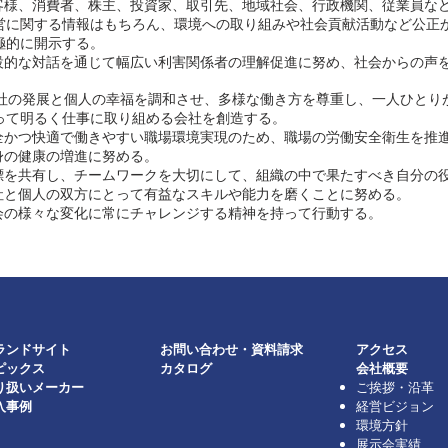
 お客様、消費者、株主、投資家、取引先、地域社会、行政機関、従業員な
関する情報はもちろん、環境への取り組みや社会貢献活動など公正
的に開示する。
 建設的な対話を通じて幅広い利害関係者の理解促進に努め、社会からの声
会社の発展と個人の幸福を調和させ、多様な働き方を尊重し、一人ひとり
明るく仕事に取り組める会社を創造する。​
 安全かつ快適で働きやすい職場環境実現のため、職場の労働安全衛生を推
 心身の健康の増進に努める。
 目標を共有し、チームワークを大切にして、組織の中で果たすべき自分の
 会社と個人の双方にとって有益なスキルや能力を磨くことに努める。
 社会の様々な変化に常にチャレンジする精神を持って行動する。
ランドサイト
お問い合わせ・資料請求
アクセス
トピックス
​カタログ
会社概要
り扱いメーカー
ご挨拶・沿革
入事例
経営ビジョン
環境方針
展示会実績