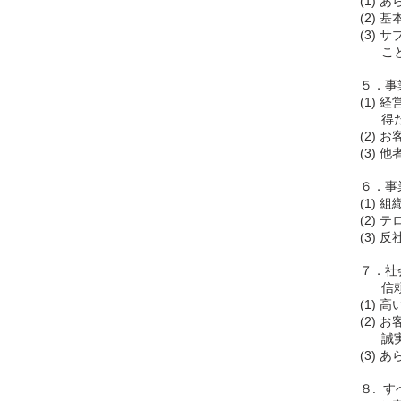
(1)
(2)
(3)
ことな
５．事
(1)
得た非
(2)
(3)
６．事
(1)
(2)
(3)
７．社
信頼
(1)
(2)
誠実
(3)
８. 