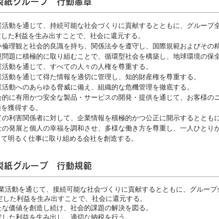
製紙グループ 行動憲章
事業活動を通じて、持続可能な社会づくりに貢献するとともに、グループ
た利益を生み出すことで、社会に還元する。
高い倫理観と社会的良識を持ち、関係法令を遵守し、国際規範およびその
環境問題に積極的に取り組むことで、循環型社会を構築し、地球環境の保
事業活動を通じて、すべての人々の人権を尊重する。
事業活動を通じて得た情報を適切に管理し、知的財産権を尊重する。
事業活動へのあらゆる脅威に備え、組織的な危機管理を徹底する。
社会的に有用かつ安全な製品・サービスの開発・提供を通じて、お客様の
を獲得する。
全ての利害関係者に対して、企業情報を積極的かつ公正に開示するととも
会社の発展と個人の幸福を調和させ、多様な働き方を尊重し、一人ひとり
明るく仕事に取り組める会社を創造する。
製紙グループ 行動規範
業活動を通じて、接続可能な社会づくりに貢献するとともに、グループ
た利益を生み出すことで、社会に還元する。
 新たな価値を創造し続け、社会的課題の解決を図る。
 安定した利益を生み出し、適切な納税を行う。