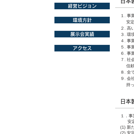
日本
経営ビジョン
１. 
環境方針
安定し
２. 
展示会実績
３. 
４. 
５. 
アクセス
６. 
７. 
信頼
８. 
９. 
持って
日本
１．事
安定し
(1)
(2)