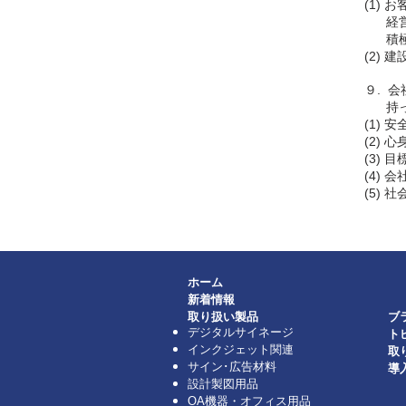
(1)
経営に
積極
(2)
９. 
持って
(1)
(2)
(3)
(4)
(5)
ホーム
新着情報
取り扱い製品
ブ
デジタルサイネージ
​​
インクジェット関連
取
サイン･広告材料
導
設計製図用品
OA機器・オフィス用品