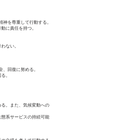
。
精神を尊重して行動する。
行動に責任を持つ。
。
行わない。
全、回復に努める。
図る。
める。また、気候変動への
生態系サービスの持続可能