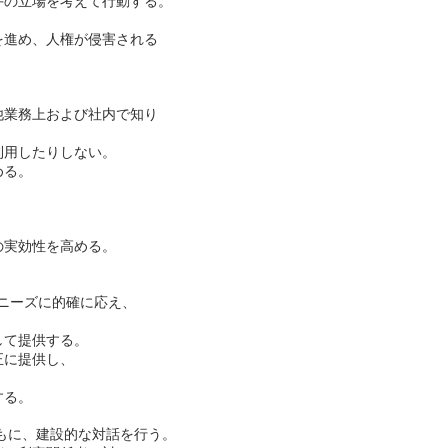
手の立場を考えて行動する。
を進め、人権が侵害される
他業務上および社内で知り
利用したりしない。
める。
の実効性を高める。
ニーズに的確に応え、
して提供する。
正に提供し、
する。
もに、建設的な対話を行う。