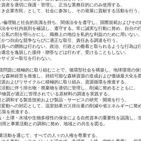
 会社資産を適切に保護・管理し、正当な業務目的にのみ使用する。
 「よき企業市民」として、社会に参加し、その発展に貢献する活動を行う
い倫理観と社会的良識を持ち、関係法令を遵守し、国際規範およびその
 関係法令や社内規則を確認し、遵守する。常に誠実な行動に努め、自分の
 常に公私の別を明らかにし、職務上の地位を私的な利益のために用いない
 公正かつ自由な競争ならびに適正な取引、責任ある調達を行う。
 公務員への贈賄は行わない。政治、行政との癒着と取られるような行為は
 社会通念を逸脱した接待・贈答などは行わず、受けることもしない。
 インサイダー取引を行わない。
境問題に積極的に取り組むことで、循環型社会を構築し、地球環境の保
 健全な森林経営を推進し、持続可能な森林資源の造成および価値最大化を
 省資源およびリサイクルに積極的に取り組み、資源循環を推進する。
 事業活動に伴う排出物・廃棄物を適切に管理し、削減に努めるとともに、
質が適正に管理されている原材料の調達を実践する。
 環境と調和する製造技術および製品・サービスの研究・開発を行う。
 気候変動への対応として、温室効果ガス排出量の削減や省エネルギーに努
を推進する。​
 大気・土壌・水域や生物多様性の保全による自然資本の重要性を認識し、
と事業活動との調和に努め、地域との共生を図る。
業活動を通じて、すべての人々の人権を尊重する。