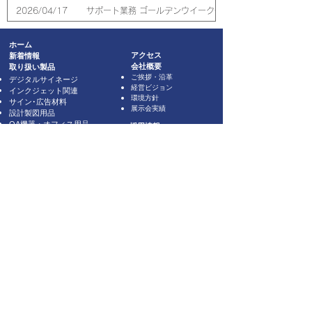
2026/04/17
サポート業務 ゴールデンウイーク休業のご案内
2026/03/09
「SEA JAPAN 2026」出展のご案内
ホーム
新着情報
アクセス
取り扱い製品
会社概要
ご挨拶・沿革
デジタルサイネージ
経営ビジョン
インクジェット関連
環境方針
サイン･広告材料
展示会実績
設計製図用品
OA機器・オフィス用品
採用情報
レーザープリントメディア
クリーンルーム製品
業務改善・環境配慮製品
ブランドサイト
お問い合わせ・資料請求
​​トピックス
​カタログ
取り扱いメーカー
導入事例
関連会社
日本製紙グループ
リンテック株式会社
株式会社スター商事