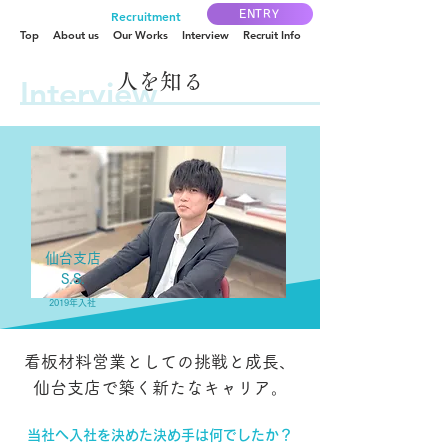
Recruitment
ENTRY
Top
About us
Our Works
Interview
Recruit Info
人を知る
Interview
仙台支店
S.S.
2019年入社
​
看板材料営業としての挑戦と成長、
仙台支店で築く新たなキャリア。
当社へ入社を決めた決め手は何でしたか？